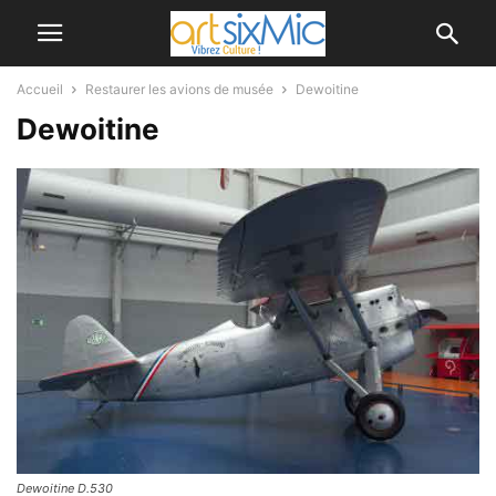
Accueil
Restaurer les avions de musée
Dewoitine
Dewoitine
Dewoitine D.530