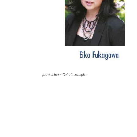
porcelaine – Galerie Maeght