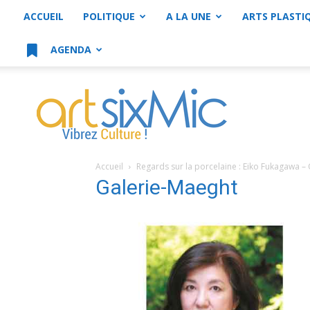
ACCUEIL
POLITIQUE
A LA UNE
ARTS PLASTI
AGENDA
artsixMic
Accueil
Regards sur la porcelaine : Eiko Fukagawa –
Galerie-Maeght