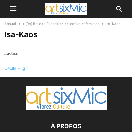
Accueil
« (Re) Belles » Exposition collective et féminine
Isa-Kaos
Isa-Kaos
Isa-Kaos
Cécile Hug2
À PROPOS