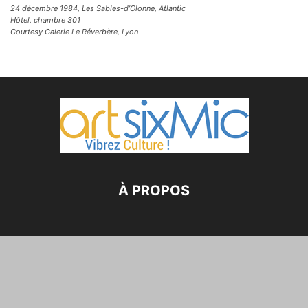
24 décembre 1984, Les Sables-d’Olonne, Atlantic
Hôtel, chambre 301
Courtesy Galerie Le Réverbère, Lyon
À PROPOS