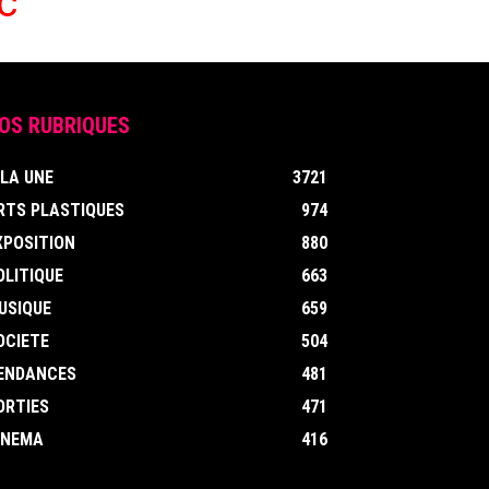
c
OS RUBRIQUES
 LA UNE
3721
RTS PLASTIQUES
974
XPOSITION
880
OLITIQUE
663
USIQUE
659
OCIETE
504
ENDANCES
481
ORTIES
471
INEMA
416