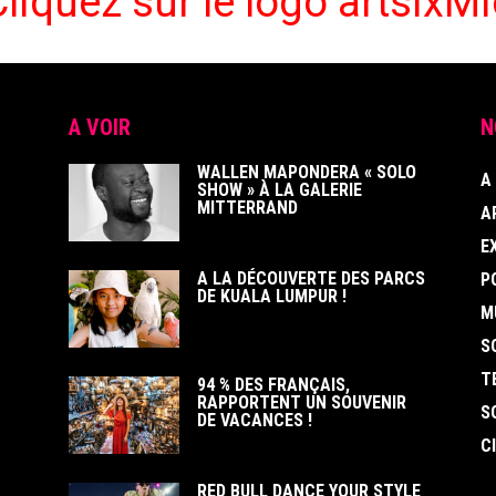
Cliquez sur le logo artsixMi
A VOIR
N
WALLEN MAPONDERA « SOLO
A
SHOW » À LA GALERIE
MITTERRAND
A
E
A LA DÉCOUVERTE DES PARCS
P
DE KUALA LUMPUR !
M
S
T
94 % DES FRANÇAIS,
RAPPORTENT UN SOUVENIR
S
DE VACANCES !
C
RED BULL DANCE YOUR STYLE