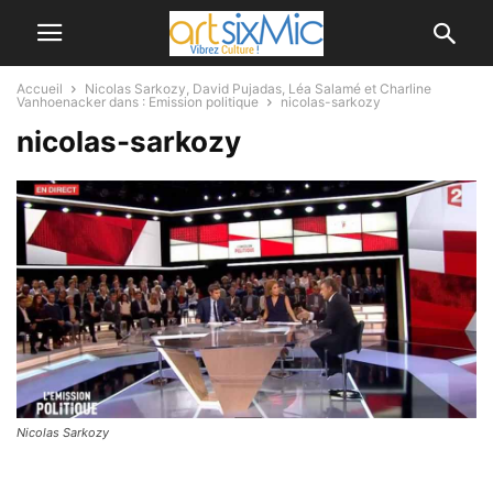
Accueil
Nicolas Sarkozy, David Pujadas, Léa Salamé et Charline
Vanhoenacker dans : Emission politique
nicolas-sarkozy
nicolas-sarkozy
Nicolas Sarkozy