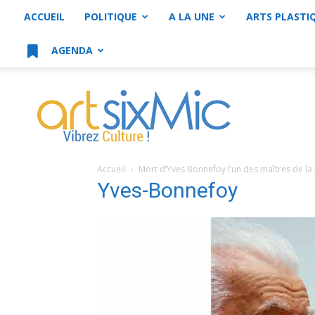
ACCUEIL
POLITIQUE
A LA UNE
ARTS PLASTI
AGENDA
artsixMic
Accueil
Mort d’Yves Bonnefoy l’un des maîtres de l
Yves-Bonnefoy