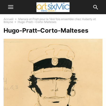
Accueil
Manara et Pratt pour la 1ère fois ensemble chez Huberty et
Breyne
Hugo-Pratt--Corto-Malteses
Hugo-Pratt–Corto-Malteses