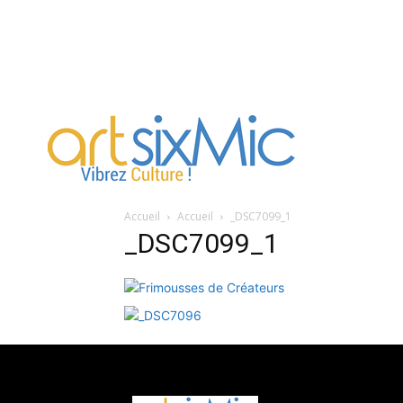
artsixMic
Accueil
Accueil
_DSC7099_1
_DSC7099_1