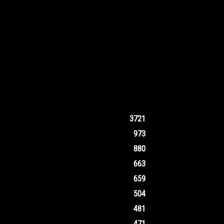
3721
973
880
663
659
504
481
471