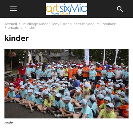
Accueil
le Village Kinder, Tony Estanguet et le Secours Populaire
Français
kinder
kinder
kinder