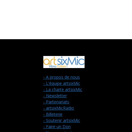
- A propos de nous
- L'équipe artsixMic
- La charte artsixMic
- Newsletter
- Partenariats
- artsixMicRadio
- Billeterie
- Soutenir artsixMic
- Faire un Don