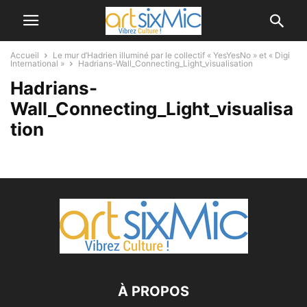
Accueil
Le mur d’Hadrien illuminé par le collectif « YesYesNo » et « Digi
International »
Hadrians-Wall_Connecting_Light_visualisation
Hadrians-
Wall_Connecting_Light_visualisa
tion
À PROPOS