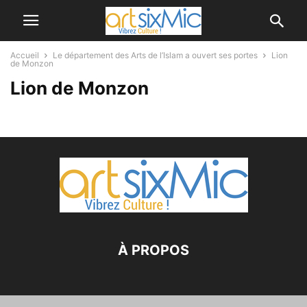
Accueil
Le département des Arts de l’Islam a ouvert ses portes
Lion
de Monzon
Lion de Monzon
À PROPOS