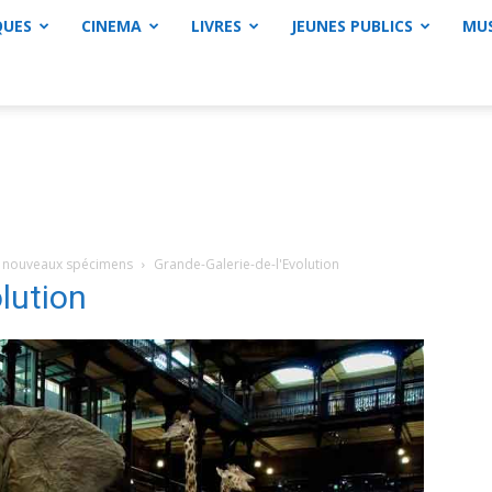
QUES
CINEMA
LIVRES
JEUNES PUBLICS
MU
nq nouveaux spécimens
Grande-Galerie-de-l'Evolution
lution