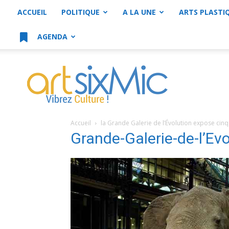
ACCUEIL
POLITIQUE
A LA UNE
ARTS PLASTI
AGENDA
artsixMic
Accueil
la Grande Galerie de l’Évolution expose ci
Grande-Galerie-de-l’Evo