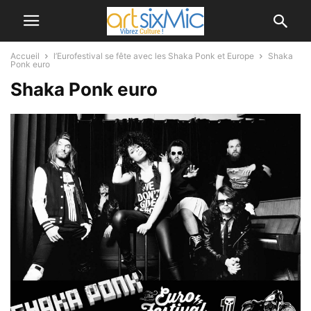
Accueil
l’Eurofestival se fête avec les Shaka Ponk et Europe
Shaka
Ponk euro
Shaka Ponk euro