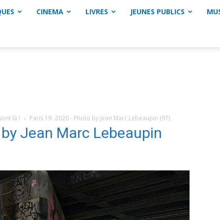
QUES
CINEMA
LIVRES
JEUNES PUBLICS
MU
ont là !
Paris 19 -2020 - Photo by Jean Marc Lebeaupin (97)
o by Jean Marc Lebeaupin