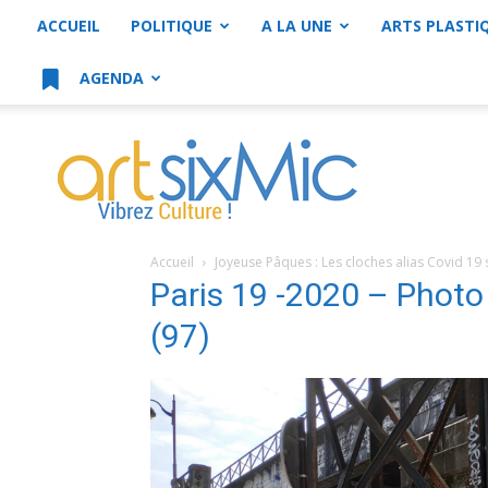
ACCUEIL
POLITIQUE
A LA UNE
ARTS PLASTI
AGENDA
artsixMic
Accueil
Joyeuse Pâques : Les cloches alias Covid 19 s
Paris 19 -2020 – Phot
(97)