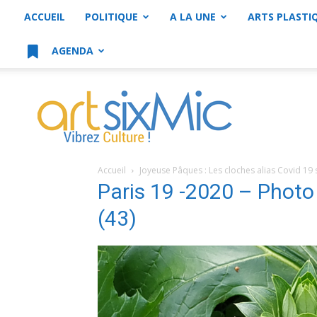
ACCUEIL
POLITIQUE
A LA UNE
ARTS PLASTI
AGENDA
artsixMic
Accueil
Joyeuse Pâques : Les cloches alias Covid 19 s
Paris 19 -2020 – Phot
(43)