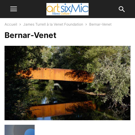
Accueil
James Turrell à la Venet Foundation
Bernar-Venet
Bernar-Venet