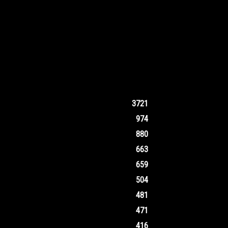
3721
974
880
663
659
504
481
471
416