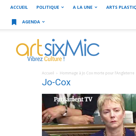
ACCUEIL
POLITIQUE
A LA UNE
ARTS PLASTI
AGENDA
artsixMic
Accueil
Hommage à Jo Cox morte pour l’Angleterre
Jo-Cox