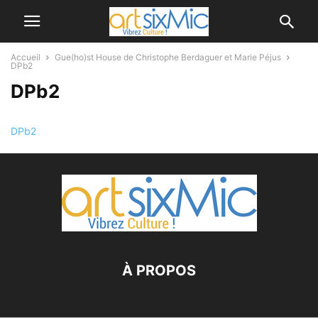
Accueil
Gue(ho)st House de Christophe Berdaguer et Marie Péjus
DPb2
DPb2
DPb2
À PROPOS