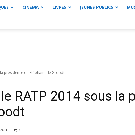
QUES
CINEMA
LIVRES
JEUNES PUBLICS
MU
 la présidence de Stéphane de Groodt
sie RATP 2014 sous la 
oodt
7463
0