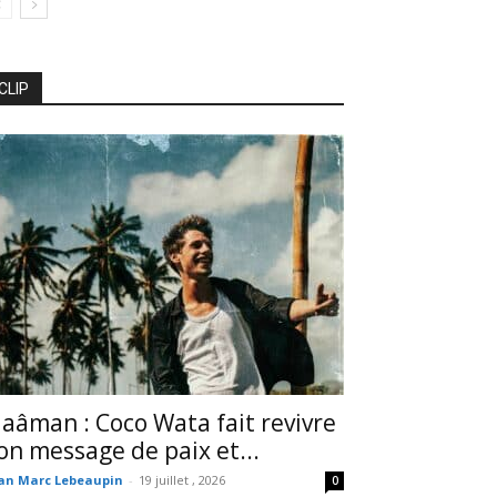
CLIP
aâman : Coco Wata fait revivre
on message de paix et...
an Marc Lebeaupin
-
19 juillet , 2026
0