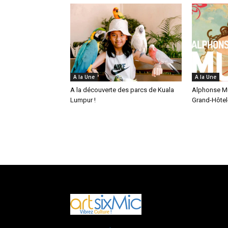
A la Une
A la Une
A la découverte des parcs de Kuala
Alphonse M
Lumpur !
Grand-Hôtel-