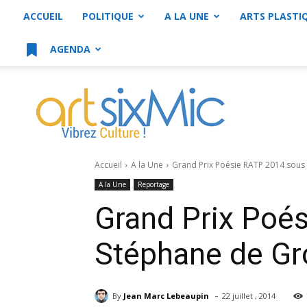
ACCUEIL
POLITIQUE
A LA UNE
ARTS PLASTI
AGENDA
artsixMic
Accueil
A la Une
Grand Prix Poésie RATP 2014 sous
A la Une
Reportage
Grand Prix Poé
Stéphane de Gr
-
By
Jean Marc Lebeaupin
22 juillet , 2014