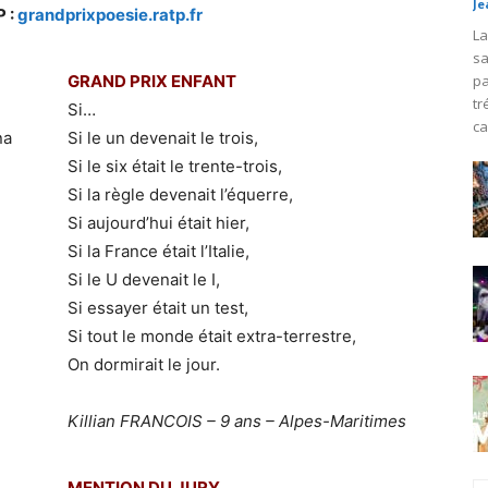
Je
 :
grandprixpoesie.ratp.fr
La
sa
GRAND PRIX ENFANT
pa
tr
Si…
ca
na
Si le un devenait le trois,
Si le six était le trente-trois,
Si la règle devenait l’équerre,
Si aujourd’hui était hier,
Si la France était l’Italie,
Si le U devenait le I,
Si essayer était un test,
Si tout le monde était extra-terrestre,
On dormirait le jour.
Killian FRANCOIS – 9 ans – Alpes-Maritimes
MENTION DU JURY