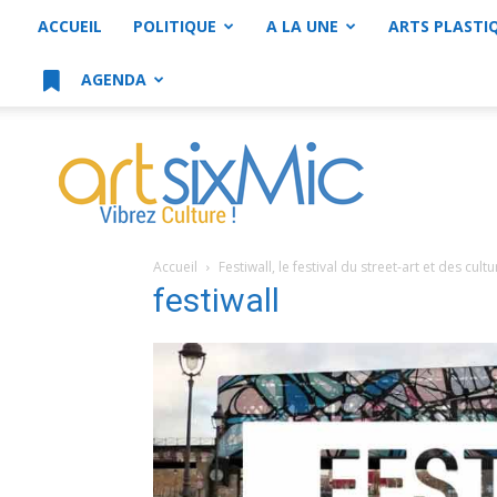
ACCUEIL
POLITIQUE
A LA UNE
ARTS PLASTI
AGENDA
artsixMic
Accueil
Festiwall, le festival du street-art et des cul
festiwall