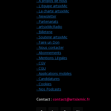
- A propos de nous
- L'équipe artsixMic
- La charte artsixMic
- Newsletter
- Partenariats
- artsixMicRadio
- Billeterie
- Soutenir artsixMic
- Faire un Don
- Nous contacter
- Abonnements
- Mentions Légales
- CGV
- CGU
- Applications mobiles
- Candidatures
- Cookies
- Nos Podcasts
Contact :
contact@artsixmic.fr