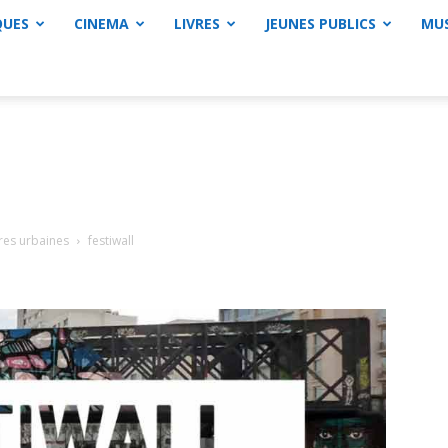
QUES
CINEMA
LIVRES
JEUNES PUBLICS
MU
tures urbaines
festiwall