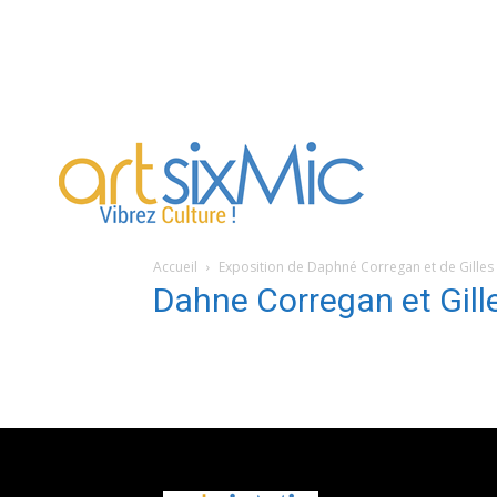
artsixMic
Accueil
Exposition de Daphné Corregan et de Gilles
Dahne Corregan et Gill