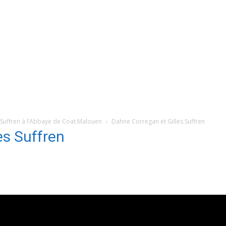
 Suffren à l’Abbaye de Coat Malouen
Dahne Corregan et Gilles Suffren
es Suffren