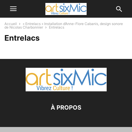
Accueil
« Entrelacs » Installation d’Anne-Flore Cabanis, design sonore
de Nicolas Charbonnier
Entrelacs
Entrelacs
À PROPOS