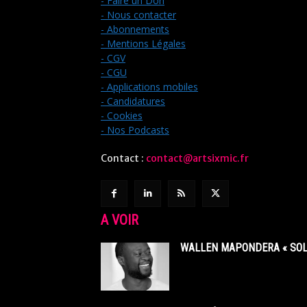
- Faire un Don
- Nous contacter
- Abonnements
- Mentions Légales
- CGV
- CGU
- Applications mobiles
- Candidatures
- Cookies
- Nos Podcasts
Contact :
contact@artsixmic.fr
A VOIR
WALLEN MAPONDERA « SOL