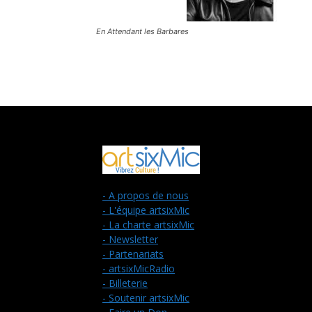
En Attendant les Barbares
- A propos de nous
- L'équipe artsixMic
- La charte artsixMic
- Newsletter
- Partenariats
- artsixMicRadio
- Billeterie
- Soutenir artsixMic