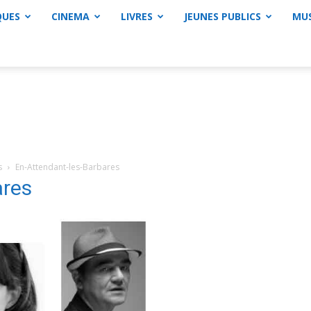
QUES
CINEMA
LIVRES
JEUNES PUBLICS
MU
s
En-Attendant-les-Barbares
ares