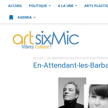
ACCUEIL
POLITIQUE
A LA UNE
ARTS PLASTI
AGENDA
artsixMic
Accueil
En Attendant les Barbares présente Filiation
En-Attendant-les-Barb