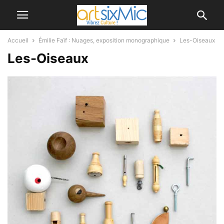
Accueil
Émilie Faïf : Nuages, exposition monographique
Les-Oiseaux
Les-Oiseaux