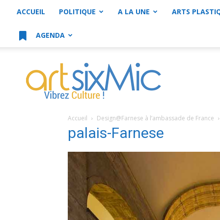
ACCUEIL
POLITIQUE
A LA UNE
ARTS PLASTI
AGENDA
artsixMic
Accueil
Design@Farnese à l’ambassade de France
palais-Farnese