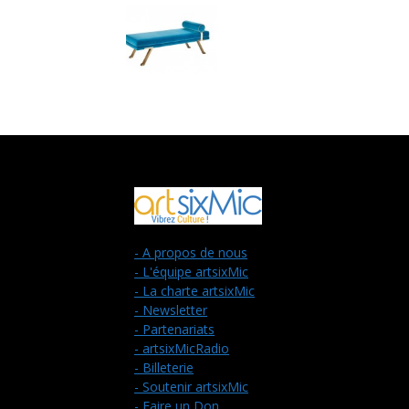
- A propos de nous
- L'équipe artsixMic
- La charte artsixMic
- Newsletter
- Partenariats
- artsixMicRadio
- Billeterie
- Soutenir artsixMic
- Faire un Don