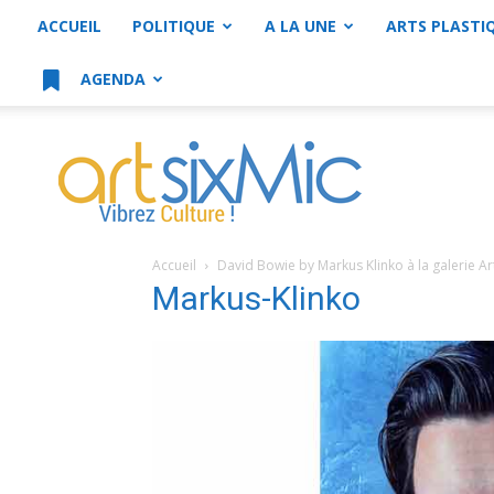
ACCUEIL
POLITIQUE
A LA UNE
ARTS PLASTI
AGENDA
artsixMic
Accueil
David Bowie by Markus Klinko à la galerie A
Markus-Klinko