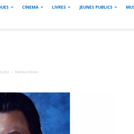
QUES
CINEMA
LIVRES
JEUNES PUBLICS
MU
rtcube
Markus-Klinko