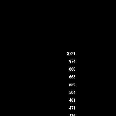
3721
974
880
663
659
504
481
471
416