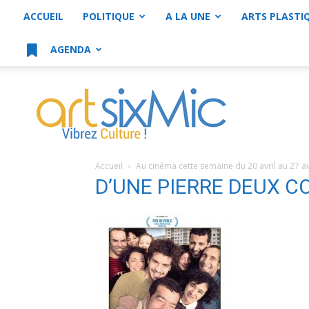
ACCUEIL
POLITIQUE
A LA UNE
ARTS PLASTI
AGENDA
artsixMic
Accueil
Au cinéma cette semaine du 20 avril au 27 av
D’UNE PIERRE DEUX C