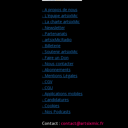
- A propos de nous
- L'équipe artsixMic
- La charte artsixMic
- Newsletter
- Partenariats
- artsixMicRadio
- Billeterie
- Soutenir artsixMic
- Faire un Don
- Nous contacter
- Abonnements
- Mentions Légales
- CGV
- CGU
- Applications mobiles
- Candidatures
- Cookies
- Nos Podcasts
Contact :
contact@artsixmic.fr