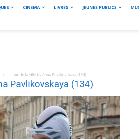
QUES
CINEMA
LIVRES
JEUNES PUBLICS
MU
i
Le jour de la ville by Anna Pavlikovskaya (134)
Anna Pavlikovskaya (134)