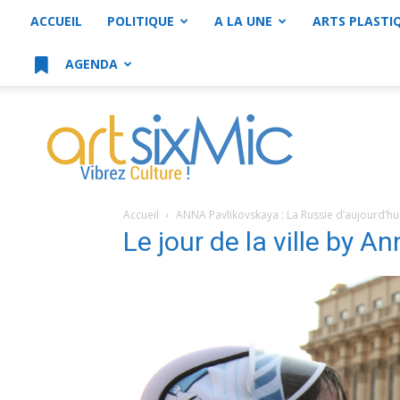
ACCUEIL
POLITIQUE
A LA UNE
ARTS PLASTI
AGENDA
artsixMic
Accueil
ANNA Pavlikovskaya : La Russie d’aujourd’hu
Le jour de la ville by 