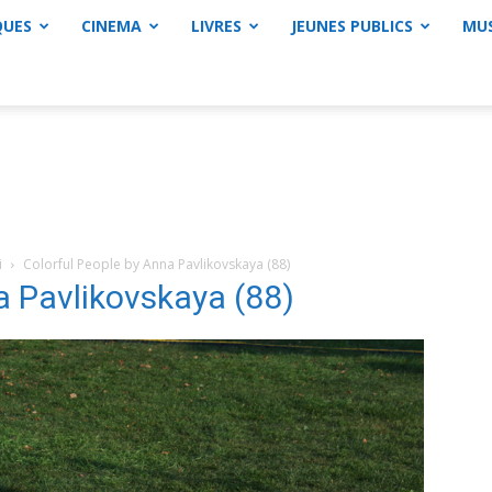
QUES
CINEMA
LIVRES
JEUNES PUBLICS
MU
i
Colorful People by Anna Pavlikovskaya (88)
a Pavlikovskaya (88)