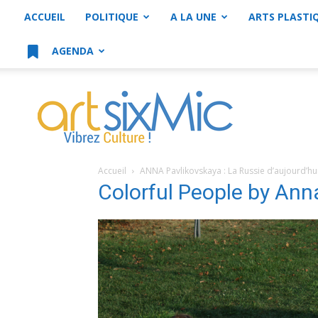
ACCUEIL
POLITIQUE
A LA UNE
ARTS PLASTI
AGENDA
artsixMic
Accueil
ANNA Pavlikovskaya : La Russie d’aujourd’hu
Colorful People by Ann