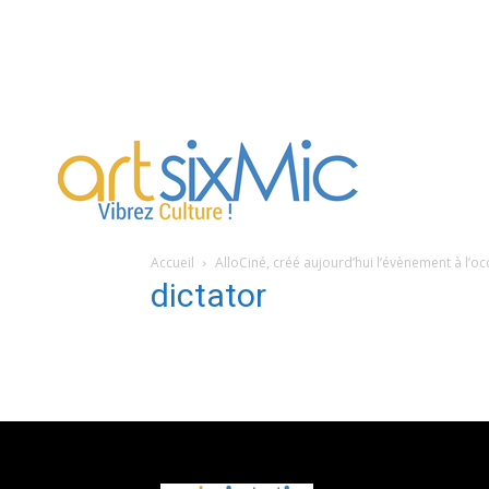
artsixMic
Accueil
AlloCiné, créé aujourd’hui l’évènement à l’oc
dictator