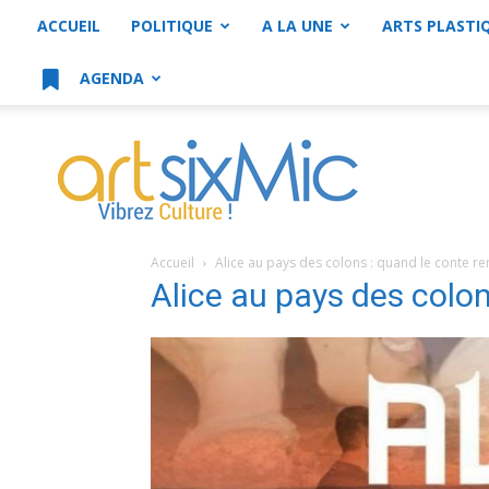
ACCUEIL
POLITIQUE
A LA UNE
ARTS PLASTI
AGENDA
artsixMic
Accueil
Alice au pays des colons : quand le conte ren
Alice au pays des colo