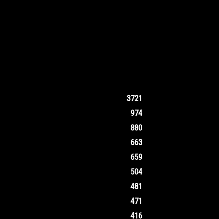
3721
974
880
663
659
504
481
471
416