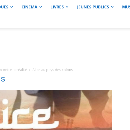
QUES
CINEMA
LIVRES
JEUNES PUBLICS
MU
contre la réalité
Alice au pays des colons
ns