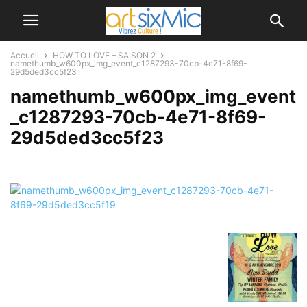
Accueil
HOW TO LOVE – SAISON 2
namethumb_w600px_img_event_c1287293-70cb-4e71-8f69-
29d5ded3cc5f23
namethumb_w600px_img_event
_c1287293-70cb-4e71-8f69-
29d5ded3cc5f23