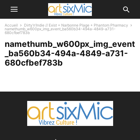
Accueil
Dirty’n’Indie // Exist + Narbonne Plage + Phantom Pharmacy
namethumb_w600px_img_event_ba560b34-494a-4849-a731-
680cfbef783b
namethumb_w600px_img_event
_ba560b34-494a-4849-a731-
680cfbef783b