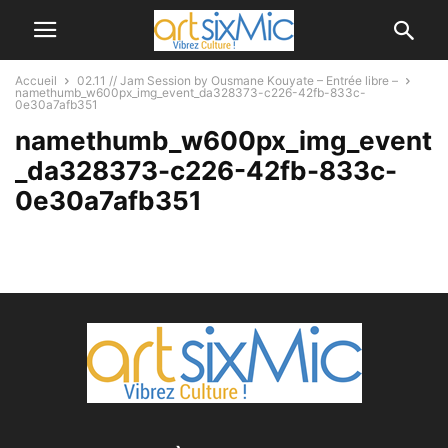
Accueil
02.11 // Jam Session by Ousmane Kouyate – Entrée libre –
namethumb_w600px_img_event_da328373-c226-42fb-833c-
0e30a7afb351
namethumb_w600px_img_event
_da328373-c226-42fb-833c-
0e30a7afb351