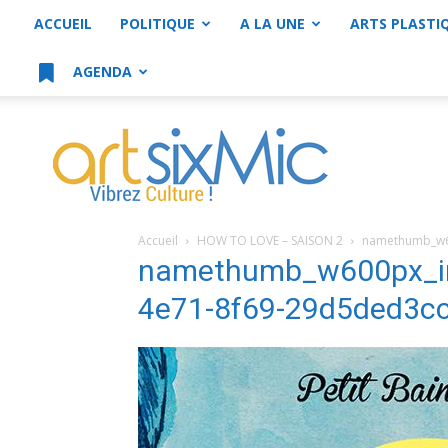
ACCUEIL
POLITIQUE
A LA UNE
ARTS PLASTI
AGENDA
artsixMic
Accueil
HOW TO LOVE – SAISON 2
namethumb_w6
namethumb_w600px_i
4e71-8f69-29d5ded3c