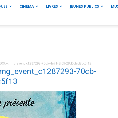
QUES
CINEMA
LIVRES
JEUNES PUBLICS
MU
00px_img_event_c1287293-70cb-4e71-8f69-29d5ded3cc5f13
mg_event_c1287293-70cb-
c5f13