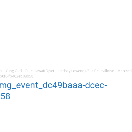
ls – Yung Gud – Blue Hawaii Djset – Lindsay Lowend) // La Bellevilloise – Mercr
b0f0-fb403eb08b58
mg_event_dc49baaa-dcec-
b58