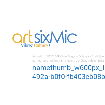
artsixMic
Accueil
SET IT OFF (Slow Magic – Odesza – Craft Spel
namethumb_w600px_img_event_dc49baaa-dcec-492a-
namethumb_w600px_i
492a-b0f0-fb403eb08