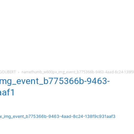
n GOUBERT
namethumb_w600px_img_event_b775366b-9463-4aad-8c24-138f9
mg_event_b775366b-9463-
aaf1