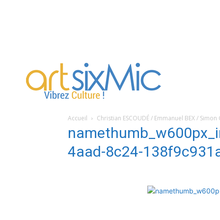
artsixMic
Accueil
Christian ESCOUDÉ / Emmanuel BEX / Simo
namethumb_w600px_i
4aad-8c24-138f9c931