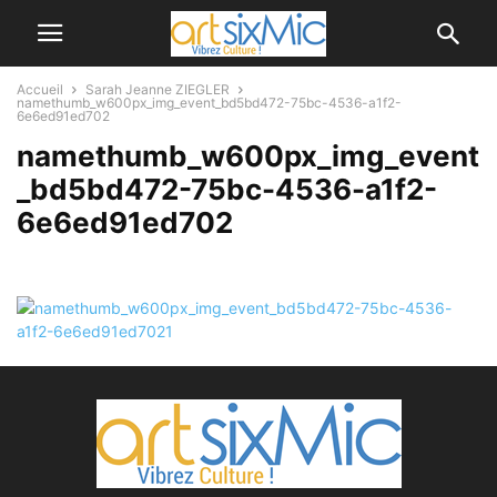
Accueil
Sarah Jeanne ZIEGLER
namethumb_w600px_img_event_bd5bd472-75bc-4536-a1f2-
6e6ed91ed702
namethumb_w600px_img_event
_bd5bd472-75bc-4536-a1f2-
6e6ed91ed702