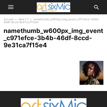
Accueil
Awa LY
namethumb_w600px_img_event_c971efce-3b4b-
46df-8ccd-9e31ca7f15e4
namethumb_w600px_img_event
_c971efce-3b4b-46df-8ccd-
9e31ca7f15e4