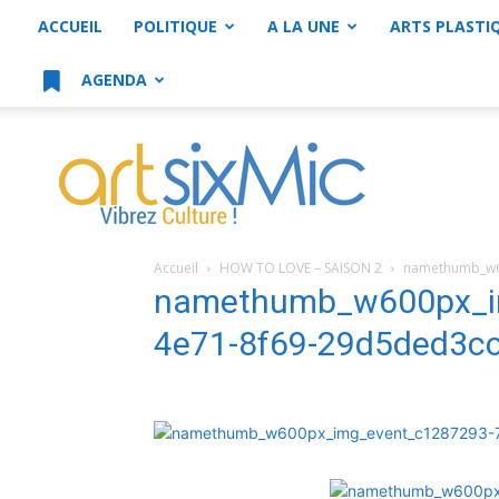
ACCUEIL
POLITIQUE
A LA UNE
ARTS PLASTI
AGENDA
artsixMic
Accueil
HOW TO LOVE – SAISON 2
namethumb_w6
namethumb_w600px_i
4e71-8f69-29d5ded3c