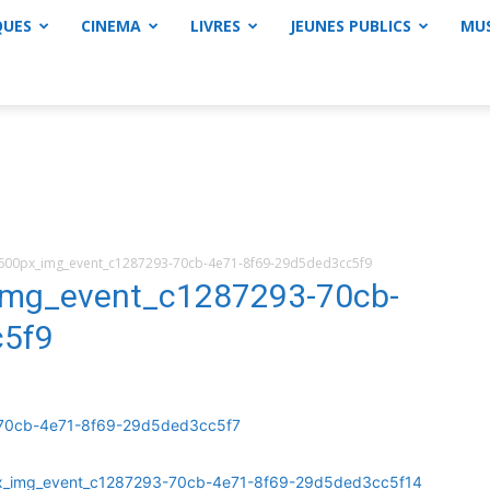
QUES
CINEMA
LIVRES
JEUNES PUBLICS
MU
00px_img_event_c1287293-70cb-4e71-8f69-29d5ded3cc5f9
mg_event_c1287293-70cb-
c5f9