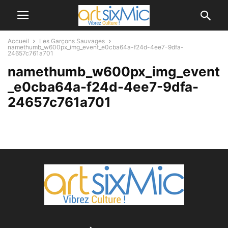
Accueil
Les Garçons Sauvages
namethumb_w600px_img_event_e0cba64a-f24d-4ee7-9dfa-
24657c761a701
namethumb_w600px_img_event
_e0cba64a-f24d-4ee7-9dfa-
24657c761a701