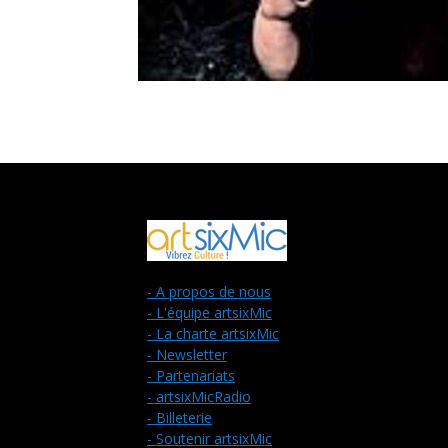
- A propos de nous
- L'équipe artsixMic
- La charte artsixMic
- Newsletter
- Partenariats
- artsixMicRadio
- Billeterie
- Soutenir artsixMic