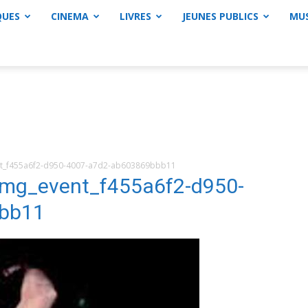
QUES
CINEMA
LIVRES
JEUNES PUBLICS
MU
_f455a6f2-d950-4007-a7d2-ab603869bbb11
g_event_f455a6f2-d950-
bb11