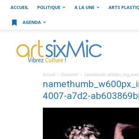
ACCUEIL
POLITIQUE
A LA UNE
ARTS PLASTI
AGENDA
artsixMic
Accueil
Outremer
namethumb_w600px_img_event
namethumb_w600px_im
4007-a7d2-ab603869b