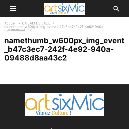
Accueil
LA JAM DE JALIL
namethumb_w600px_img_event_b47c3ec7-242f-4e92-940a-
09488d8aa43c2
namethumb_w600px_img_event
_b47c3ec7-242f-4e92-940a-
09488d8aa43c2