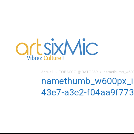
artsixMic
Accueil
TOBACCO @ BATOFAR
namethumb_w600p
namethumb_w600px_i
43e7-a3e2-f04aa9f773