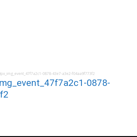
x_img_event_47f7a2c1-0878-43e7-a3e2-f04aa9f773f2
mg_event_47f7a2c1-0878-
f2