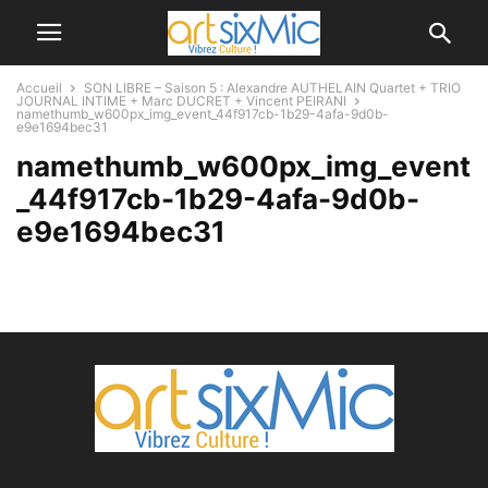
Accueil
SON LIBRE – Saison 5 : Alexandre AUTHELAIN Quartet + TRIO
JOURNAL INTIME + Marc DUCRET + Vincent PEIRANI
namethumb_w600px_img_event_44f917cb-1b29-4afa-9d0b-
e9e1694bec31
namethumb_w600px_img_event
_44f917cb-1b29-4afa-9d0b-
e9e1694bec31