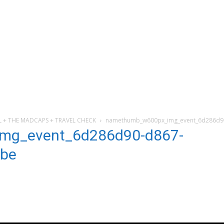
L + THE MADCAPS + TRAVEL CHECK
namethumb_w600px_img_event_6d286d90
mg_event_6d286d90-d867-
3be