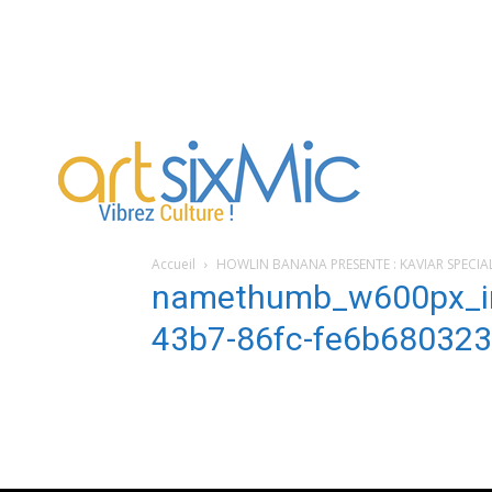
artsixMic
Accueil
HOWLIN BANANA PRESENTE : KAVIAR SPECIA
namethumb_w600px_i
43b7-86fc-fe6b68032