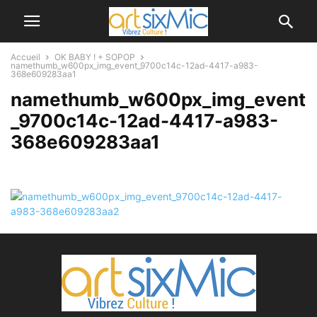
Accueil
OK BABY ! + SOPOP
namethumb_w600px_img_event_9700c14c-12ad-4417-a983-
368e609283aa1
namethumb_w600px_img_event
_9700c14c-12ad-4417-a983-
368e609283aa1