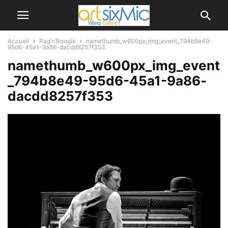
Accueil
Rag’n’Boogie
namethumb_w600px_img_event_794b8e49-
95d6-45a1-9a86-dacdd8257f353
namethumb_w600px_img_event
_794b8e49-95d6-45a1-9a86-
dacdd8257f353